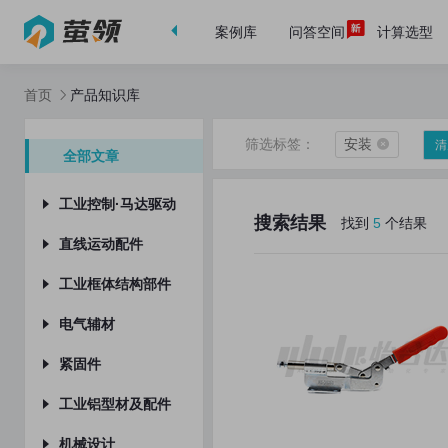
首页
案例库
问答空间
计算选型
首页
产品知识库
筛选标签：
安装
清
全部文章
工业控制·马达驱动
搜索结果
找到
5
个结果
工业电脑
直线运动配件
中型减速机
滚珠丝杠·支座组件
工业框体结构部件
谐波减速机
导柱导套
其它
电气辅材
中空旋转平台
直线电机
拉手
轴流风扇
紧固件
行星减速机
丝杠步进电机
工业滑轨
净化设备
螺钉
工业铝型材及配件
工业通讯
无油衬套
显示器支架
箱体
组合件
铝型材
机械设计