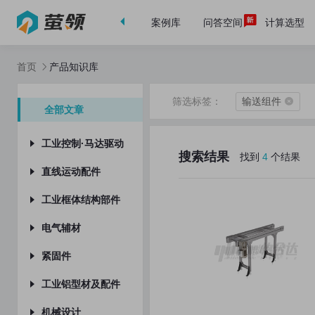
首页
案例库
问答空间
计算选型
首页
产品知识库
筛选标签：
输送组件
全部文章
工业控制·马达驱动
搜索结果
找到
4
个结果
工业电脑
直线运动配件
中型减速机
滚珠丝杠·支座组件
工业框体结构部件
谐波减速机
导柱导套
其它
电气辅材
中空旋转平台
直线电机
拉手
轴流风扇
紧固件
行星减速机
丝杠步进电机
工业滑轨
净化设备
螺钉
工业铝型材及配件
工业通讯
无油衬套
显示器支架
箱体
组合件
铝型材
机械设计