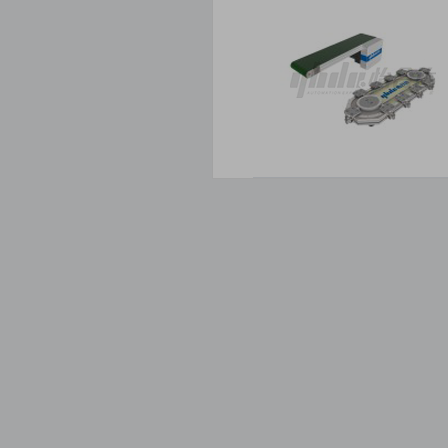
支柱·底座·支柱固定夹
同步带
真空吸盘
橡胶类
密封圈
链轮·链条
控制阀·省配线阀岛
工程塑料
导向轴支座
标准型轴承
气动接头·调速阀类
减震器类
磁铁·磁性产品
同步轮
氮气弹簧
联轴器·万向节
角材·角座·加强筋
滚轮
探针·传感器用凸轮
机器人本体
定位销·夹具用衬套