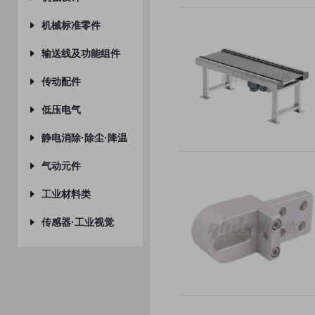
RV减速机
直线轴承
手轮
电磁铁
带挡块螺钉
精益管系列
设计指南
机械标准零件
凸轮分割器
拖链
脚杯
机器人管线包套件
六角铜柱
设计手册
转轴
输送线及功能组件
单轴驱动器
球形扣
风机
螺栓
定位零件·导向零件
其他功能组件
传动配件
直线导轨
把手
接线端子台
吊环
连接块
抓取组件
带座轴承
低压电气
交叉滚子导轨·滑台
撑杆
垫圈
固定环
输送组件
滚筒
LED照明灯
静电消除·除尘·降温
手动位移台·电动位移台
磁力扣
柱塞类
悬臂销·铰链销
送料组件
多楔带·多楔带轮
开关电源·电源适配器
加热器
气动元件
微型滚珠导向组件
密封扣
铆接类
弹簧
滚轮条
控制开关
静电消除器
气管·软管
工业材料类
单轴机器人
搭扣
导向轴
滑轮·惰轮
开关按钮
超级气刀
气缸
聚氨酯类
传感器·工业视觉
梯形丝杠·丝杠相关组件
密封条
标准治具
齿轮·齿条
气动配件类
圆棒材·六角型材·树脂棒材
接近传感器
脚轮
小零件
V带轮·V带
真空发生器·数字压力开关
隔热保温材料
安全门锁
门锁
气动夹钳·快速夹钳
万向球
气源处理元件
海绵类
铰链