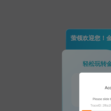
萤领欢迎您！
轻松玩转
每日签到领金
Acc
做指定平台任
抵扣金豆自动
Please slide t
TraceID: 2f6