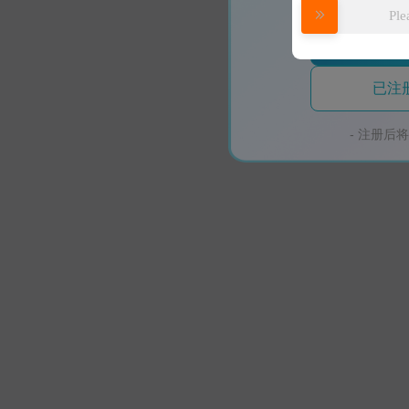
Ple
(限
已注
- 注册后