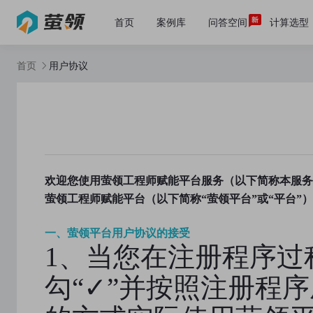
首页
案例库
问答空间
计算选型
首页
用户协议
欢迎您使用萤领工程师赋能平台服务（以下简称本服务
萤领工程师赋能平台（以下简称“萤领平台”或“平台”
一、萤领平台用户协议的接受
1、当您在注册程序
勾“✓”并按照注册程