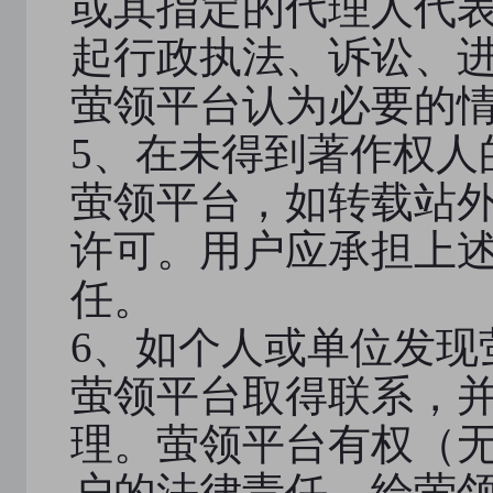
或其指定的代理人代
起行政执法、诉讼、
萤领平台认为必要的
5、在未得到著作权
萤领平台，如转载站
许可。用户应承担上
任。
6、如个人或单位发
萤领平台取得联系，
理。萤领平台有权（
户的法律责任。给萤