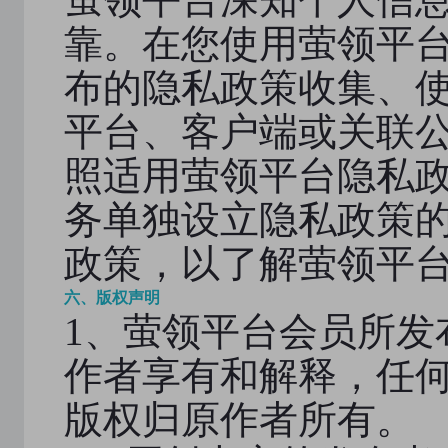
靠。在您使用萤领平
布的隐私政策收集、
平台、客户端或关联
照适用萤领平台隐私
务单独设立隐私政策
政策，以了解萤领平
六、版权声明
1、萤领平台会员所发
作者享有和解释，任
版权归原作者所有。