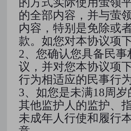
的方式实际使用萤领
的全部内容，并与萤
内容，特别是免除或
款。如您对本协议项
2、您确认您具备民
议，并对您本协议项
行为相适应的民事行
3、如您是未满18周
其他监护人的监护、
未成年人行使和履行
意。