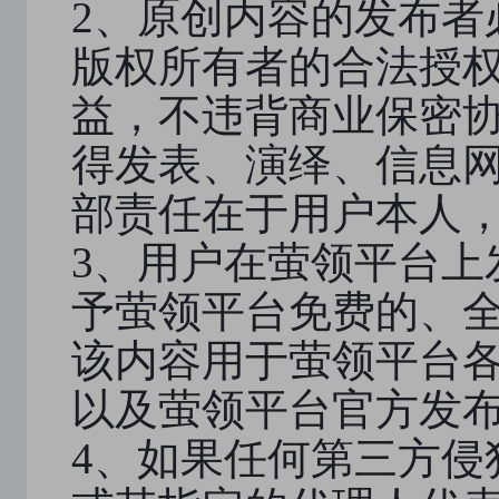
2、原创内容的发布
版权所有者的合法授
益，不违背商业保密
得发表、演绎、信息
部责任在于用户本人
3、用户在萤领平台
予萤领平台免费的、
该内容用于萤领平台
以及萤领平台官方发
4、如果任何第三方