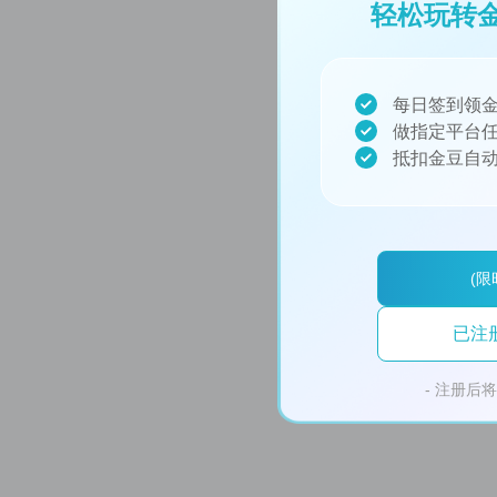
轻松玩转
每日签到领金
做指定平台任
抵扣金豆自动
(限
已注
- 注册后