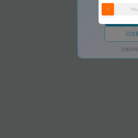
16
Ple
(限
已注
17
- 注册后
18
19