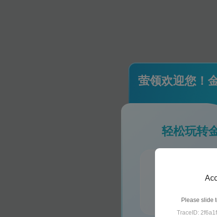
13
萤领欢迎您！
14
轻松玩转
15
每日签到领金
Acc
做指定平台任
抵扣金豆自动
Please slide t
TraceID: 2f6