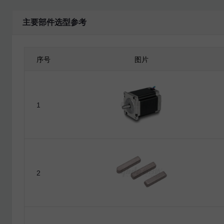
主要部件选型参考
最大加速度Am
最大扭力系数Qm
输出轴最大角加速度α(rad
序号
图片
负载(含转盘)惯量J(kg.m
1
分割器输出轴惯性转矩
Tj=Jα(N.m)
3)转矩与选型
转矩安全系数K
2
负载转矩Te=KTj(N.m)
凸轮输入轴转矩Tc(N.m)
电机型号